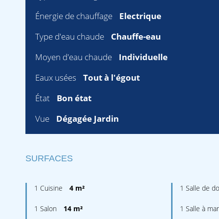
Énergie de chauffage
Electrique
Type d'eau chaude
Chauffe-eau
Moyen d'eau chaude
Individuelle
Eaux usées
Tout à l'égout
État
Bon état
Vue
Dégagée Jardin
SURFACES
1 Cuisine
4 m²
1 Salle de 
1 Salon
14 m²
1 Salle à ma