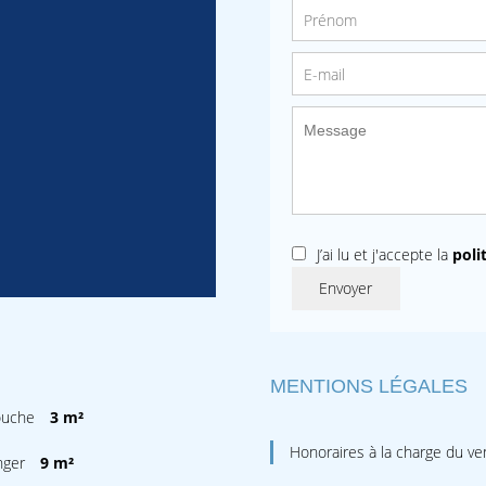
J’ai lu et j'accepte la
poli
Envoyer
MENTIONS LÉGALES
douche
3 m²
Honoraires à la charge du v
nger
9 m²