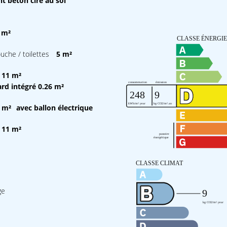
t béton ciré au sol
 m²
ouche / toilettes
5 m²
11 m²
rd intégré 0.26 m²
 m²
avec ballon électrique
11 m²
ge