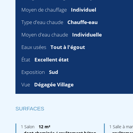
Moyen de chauffage
Individuel
Type d'eau chaude
Chauffe-eau
Moyen d'eau chaude
Individuelle
Eaux usées
Tout à l'égout
État
Excellent état
Exposition
Sud
Vue
Dégagée Village
SURFACES
1 Salon
12 m²
1 Salle à ma